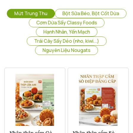
Mứt Trung Thu
Bột Sữa Béo, Bột Cốt Dừa
Cơm Dừa Sấy Classy Foods
Hạnh Nhân, Yến Mạch
Trái Cây Sấy Dẻo (nho, kiwi...)
Nguyên Liệu Nougats
Nhân thập cẩm Gà
Nhân thập cẩm Sò