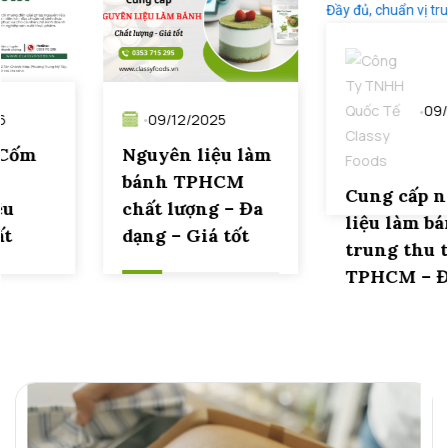
09/12/2025
Cung cấp nguyên
09/12/2025
liệu làm bánh
trung thu tại
Nguyên liệu làm
TPHCM – Đầy đủ,
bánh TPHCM
chuẩn vị truyền
chất lượng – Đa
thống
dạng – Giá tốt
Read more
Read more