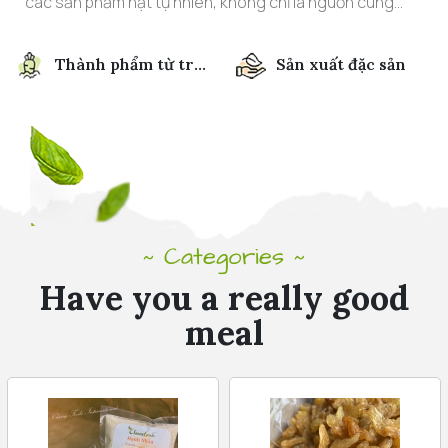
các sản phẩm hạt tự nhiên, không chỉ là nguồn cung
cấp dinh dưỡng tuyệt vời mà còn là lựa chọn an toàn và
không gây hại cho sức khỏe.
Thành phẩm từ trái
Sản xuất đặc sản
cây
Categories
~
~
Have you a really good
meal