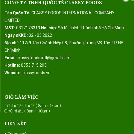
CÔNG TY TNHH QUỐC TẾ CLASSY FOODS
Tên Quốc Tế:
CLASSY FOODS INTERNATIONAL COMPANY
LIMITED
MST:
0317178313
Nơi cấp:
Sở tài chính Thành phố Hồ Chí Minh
Ngày ĐKKD:
02 - 03 2022
Địa chỉ:
112/9 Tân Chánh Hiệp 08, Phường Trung Mỹ Tây, TP. Hồ
Chí Minh
Email:
classyfoods.intl@gmail.com
Hotline:
0353 715 295
Website:
classyfoods.vn
GIỜ LÀM VIỆC
Từ thứ 2 - thứ 7 ( 8am - 17pm)
Chủ nhật ( 8am - 10am)
LIÊN KẾT
Trang chủ