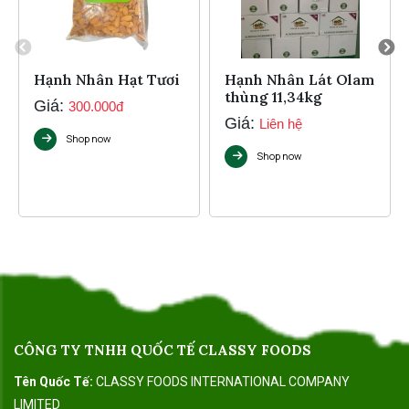
 Tươi
Hạnh Nhân Lát Olam
BỘT BÁNH NGÓI
thùng 11,34kg
HẠNH NHÂN
Giá:
Giá:
Liên hệ
Liên hệ
Shop now
Shop now
CÔNG TY TNHH QUỐC TẾ CLASSY FOODS
Tên Quốc Tế:
CLASSY FOODS INTERNATIONAL COMPANY
LIMITED