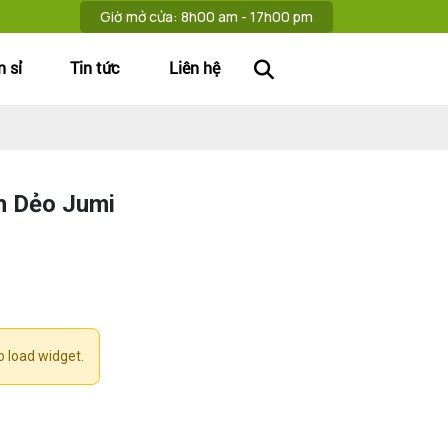
Giờ mở cửa:
8h00 am - 17h00 pm
 sỉ
Tin tức
Liên hệ
h Dẻo Jumi
o load widget.