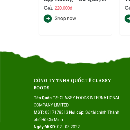
1Kg
Giá:
Gi
220.000đ
Shop now
CÔNG TY TNHH QUỐC TẾ CLASSY
FOODS
Tên Quốc Tế:
CLASSY FOODS INTERNATIONAL
COMPANY LIMITED
MST:
0317178313
Nơi cấp:
Sở tài chính Thành
phố Hồ Chí Minh
Ngày ĐKKD:
02 - 03 2022