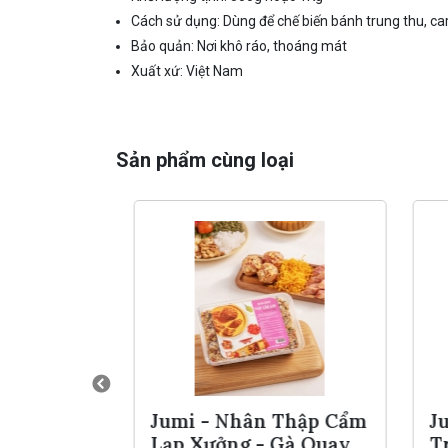
Cách sử dụng: Dùng để chế biến bánh trung thu, car
Bảo quản: Nơi khô ráo, thoáng mát
Xuất xứ: Việt Nam
Sản phẩm cùng loại
Vị Trộn
Jumi - Nhân Thập Cẩm
Ju
ẩm
Lạp Xưởng - Gà Quay
Tr