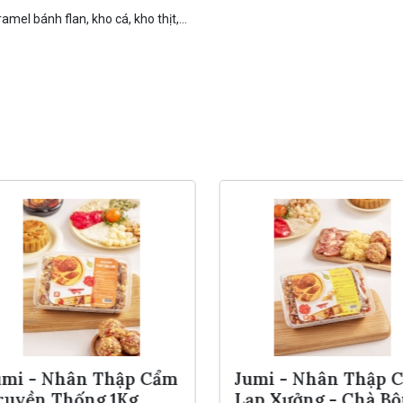
amel bánh flan, kho cá, kho thịt,…
mi - Nhân Thập Cẩm
Jumi - Nhân Thập 
uyền Thống 1Kg
Lạp Xưởng - Chà Bô