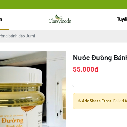
m
Tuyển
ờng bánh dẻo Jumi
Nước Đường Bán
55.000đ
⚠️ AddShare Error:
Failed t