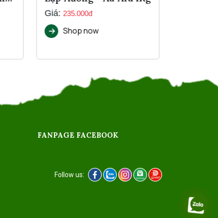
Giá:
Giá:
235.000đ
Liên h
Shop now
Shop
FANPAGE FACEBOOK
Follow us: