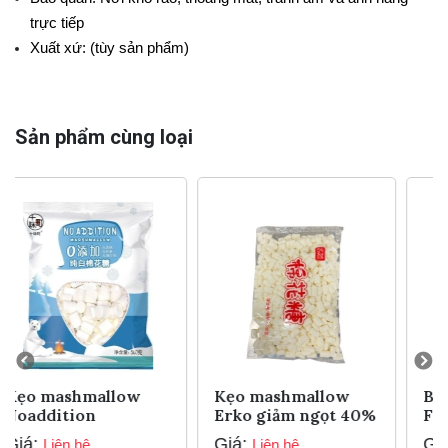
trực tiếp
Xuất xứ: (tùy sản phẩm)
Sản phẩm cùng loại
Kẹo mashmallow
Bột Geletin - Classy
Erko giảm ngọt 40%
Foods
Giá:
Giá:
Liên hệ
Liên hệ