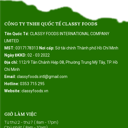
CÔNG TY TNHH QUỐC TẾ CLASSY FOODS
Tên Quốc Tế:
CLASSY FOODS INTERNATIONAL COMPANY
LIMITED
MST:
0317178313
Nơi cấp:
Sở tài chính Thành phố Hồ Chí Minh
Ngày ĐKKD:
02 - 03 2022
Địa chỉ:
112/9 Tân Chánh Hiệp 08, Phường Trung Mỹ Tây, TP. Hồ
Chí Minh
Email:
classyfoods.intl@gmail.com
Hotline:
0353 715 295
Website:
classyfoods.vn
GIỜ LÀM VIỆC
Từ thứ 2 - thứ 7 ( 8am - 17pm)
Chủ nhật ( 8am - 10am)